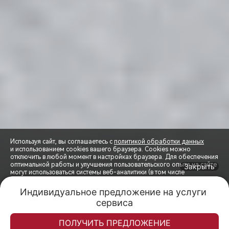
Используя сайт, вы соглашаетесь с
политикой обработки данных
и использованием cookies вашего браузера. Cookies можно
отключить в любой момент в настройках браузера. Для обеспечения
оптимальной работы и улучшения пользовательского опыта на сайте
Закрыть
могут использоваться системы веб-аналитики (в том числе
СПЕЦПРЕДЛОЖЕНИЯ
Яндекс.Метрика). Продолжая использование сайта, Вы соглашаетесь
с применением указанных технологий и размещением cookie-
Индивидуальное предложение на услуги 
файлов.
сервиса
Trade-in
Акции
Заказать
Меню
ЗАПИСЬ НА ТЕСТ-ДРАЙВ
Спецпредложения
ПРИНЯТЬ
ПОЛУЧИТЬ ПРЕДЛОЖЕНИЕ
РАСЧЕТ КРЕДИТА