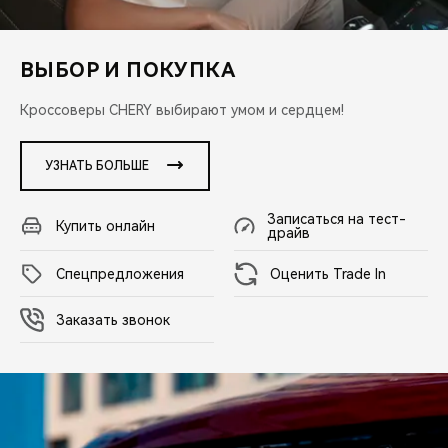
CHERY REMOTE
CHERY И СПОРТ
ВЫБОР И ПОКУПКА
НАШИ МЕРОПРИЯТИЯ
Кроссоверы CHERY выбирают умом и сердцем!
ВИДЕООБЗОРЫ
УЗНАТЬ БОЛЬШЕ
CHERY ДЛЯ ДЕТЕЙ
Записаться на тест-
Купить онлайн
драйв
Cпецпредложения
Оценить Trade In
Заказать звонок