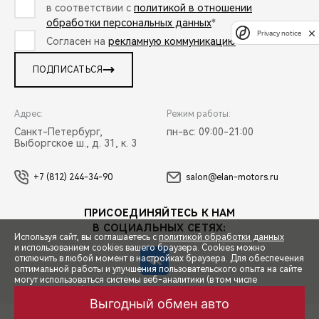
в соответствии с
политикой в отношении
обработки персональных данных
*
Privacy notice
Согласен на
рекламную коммуникацию
*
ПОДПИСАТЬСЯ
Адрес:
Режим работы:
Санкт-Петербург,
пн-вс: 09:00-21:00
Выборгское ш., д. 31, к. 3
+7 (812) 244-34-90
salon@elan-motors.ru
ПРИСОЕДИНЯЙТЕСЬ К НАМ
В СОЦИАЛЬНЫХ СЕТЯХ:
Используя сайт, вы соглашаетесь с
политикой обработки данных
и использованием cookies вашего браузера. Cookies можно
отключить в любой момент в настройках браузера. Для обеспечения
оптимальной работы и улучшения пользовательского опыта на сайте
могут использоваться системы веб-аналитики (в том числе
СПЕЦПРЕДЛОЖЕНИЯ
Яндекс.Метрика). Продолжая использование сайта, Вы соглашаетесь
с применением указанных технологий и размещением cookie-
Выгодный обмен авто
файлов.