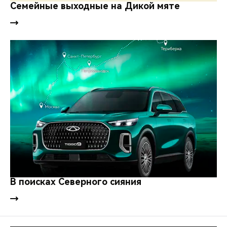
CHERY REMOTE
Семейные выходные на Дикой мяте
CHERY И СПОРТ
НАШИ МЕРОПРИЯТИЯ
ВИДЕООБЗОРЫ
CHERY ДЛЯ ДЕТЕЙ
В поисках Северного сияния