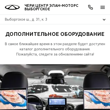
ЧЕРИ ЦЕНТР ЭЛАН-МОТОРС
ВЫБОРГСКОЕ
Выборгское ш., д. 31, к. 3
ДОПОЛНИТЕЛЬНОЕ ОБОРУДОВАНИЕ
ОНЛАЙН СЕРВИСЫ
ПОКУПАТЕЛЯМ
ВЛАДЕЛЬЦАМ
О КОМПАНИИ
МИР CHERY
МОДЕЛИ
АКЦИИ
В самое ближайшее время в этом разделе будет доступен
ВЫБОР И ПОКУПКА
СЕРВИС
АКСЕССУАРЫ
ВЫГОДЫ И АКЦИИ
ВЫБОР И ПОКУПКА
О НАС
каталог дополнительного оборудования.
ВСЕ МОДЕЛИ
Пожалуйста, следите за обновлениями сайта!
КРЕДИТ И СТРАХОВАНИЕ
ЗАПЧАСТИ И АКСЕССУАРЫ
О БРЕНДЕ
КРЕДИТ
МЫ В СОЦСЕТЯХ
КРОССОВЕРЫ
ПОДДЕРЖКА
CHERY В СОЦСЕТЯХ
СЕДАНЫ
CHERY CONNECT
ЛЮДИ CHERY
НОВИНКИ
БЛАГОТВОРИТЕЛЬНОСТЬ