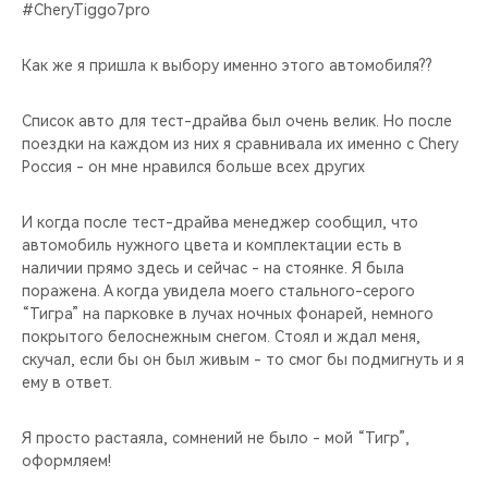
CHERY REMOTE
#CheryTiggo7pro
CHERY И СПОРТ
Как же я пришла к выбору именно этого автомобиля??
НАШИ МЕРОПРИЯТИЯ
Список авто для тест-драйва был очень велик. Но после
поездки на каждом из них я сравнивала их именно с Chery
Россия - он мне нравился больше всех других
ВИДЕООБЗОРЫ
И когда после тест-драйва менеджер сообщил, что
CHERY ДЛЯ ДЕТЕЙ
автомобиль нужного цвета и комплектации есть в
наличии прямо здесь и сейчас - на стоянке. Я была
поражена. А когда увидела моего стального-серого
“Тигра” на парковке в лучах ночных фонарей, немного
покрытого белоснежным снегом. Стоял и ждал меня,
скучал, если бы он был живым - то смог бы подмигнуть и я
ему в ответ.
Я просто растаяла, сомнений не было - мой “Тигр”,
оформляем!