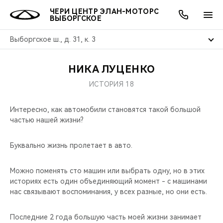
ЧЕРИ ЦЕНТР ЭЛАН-МОТОРС
ВЫБОРГСКОЕ
Выборгское ш., д. 31, к. 3
НИКА ЛУЦЕНКО
ОНЛАЙН СЕРВИСЫ
ПОКУПАТЕЛЯМ
ВЛАДЕЛЬЦАМ
О КОМПАНИИ
МИР CHERY
МОДЕЛИ
АКЦИИ
ИСТОРИЯ 18
ВЫБОР И ПОКУПКА
СЕРВИС
АКСЕССУАРЫ
ВЫГОДЫ И АКЦИИ
ВЫБОР И ПОКУПКА
О НАС
ВСЕ МОДЕЛИ
Интересно, как автомобили становятся такой большой
частью нашей жизни?
КРЕДИТ И СТРАХОВАНИЕ
ЗАПЧАСТИ И АКСЕССУАРЫ
О БРЕНДЕ
КРЕДИТ
МЫ В СОЦСЕТЯХ
КРОССОВЕРЫ
Буквально жизнь пролетает в авто.
ПОДДЕРЖКА
CHERY В СОЦСЕТЯХ
СЕДАНЫ
Можно поменять сто машин или выбрать одну, но в этих
CHERY CONNECT
ЛЮДИ CHERY
историях есть один объединяющий момент - с машинами
НОВИНКИ
нас связывают воспоминания, у всех разные, но они есть.
БЛАГОТВОРИТЕЛЬНОСТЬ
Последние 2 года большую часть моей жизни занимает