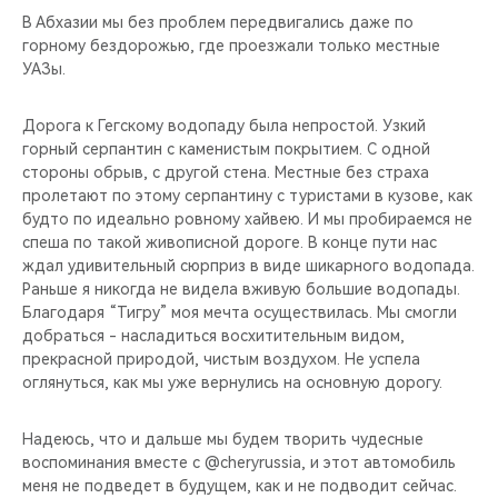
В Абхазии мы без проблем передвигались даже по
горному бездорожью, где проезжали только местные
УАЗы.
Дорога к Гегскому водопаду была непростой. Узкий
горный серпантин с каменистым покрытием. С одной
стороны обрыв, с другой стена. Местные без страха
пролетают по этому серпантину с туристами в кузове, как
будто по идеально ровному хайвею. И мы пробираемся не
спеша по такой живописной дороге. В конце пути нас
ждал удивительный сюрприз в виде шикарного водопада.
Раньше я никогда не видела вживую большие водопады.
Благодаря “Тигру” моя мечта осуществилась. Мы смогли
добраться - насладиться восхитительным видом,
прекрасной природой, чистым воздухом. Не успела
оглянуться, как мы уже вернулись на основную дорогу.
Надеюсь, что и дальше мы будем творить чудесные
воспоминания вместе с @cheryrussia, и этот автомобиль
меня не подведет в будущем, как и не подводит сейчас.